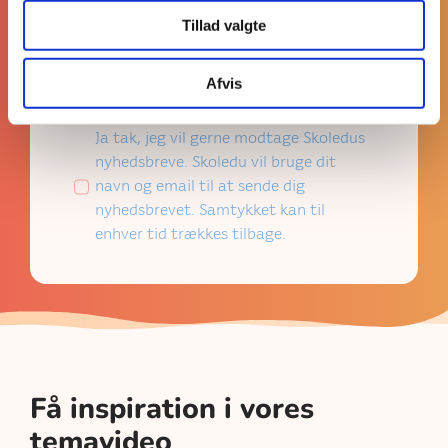
Tillad valgte
TILMELD NYHEDSBREV
Afvis
Ja tak, jeg vil gerne modtage Skoledus
nyhedsbreve. Skoledu vil bruge dit
navn og email til at sende dig
nyhedsbrevet. Samtykket kan til
enhver tid trækkes tilbage.
Få inspiration i vores
temavideo